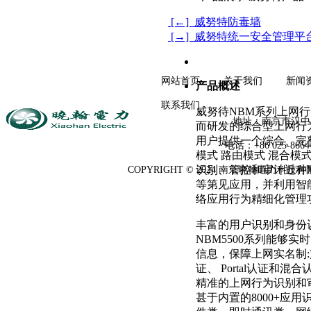
[←] 威努特防毒墙
[→] 威努特统一安全管理平
网站首页
关于我们
新闻
产品概述
联系我们
威努待NBM系列上网
地址：南京市汉中
而研发的综合型上网行
用户提供一个综合、完
电话：+86 025-866
模式 路由模式 混合模
识别、管控和审计近种
COPYRIGHT © 2024 南京晓翰电力科技有
等第见应用，并利用智
络应用行为精细化管理
丰富的用户识别和身份
NBM5500系列能够实
信息，保障上网实名制:
证、 Portal认证
精准的上网行为识别和
甚于内置的8000+