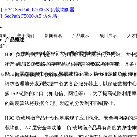
] H3C SecPath L1000-S 负载均衡器
] SecPath F5000-A5 防火墙
首页
关于我们
新闻资讯
产品展示
项目展示
人才
产品概述
我们
地址：南京市汉中门大街1号金鹰汉中新城23楼D座
H3C 负载均衡产品是 H3C 公司面向运营商、门户网站、
衡产品。H3C 负载 均衡产品提供完善的负载均衡功能，具
电话：+86 025-86644488 传真：+86 025-86644688
能。部署在数据中心的汇聚层或核心层，基于特定的负载均衡
T © 2024 南京晓翰电力科技有限公司 ALL RIGHTS RESERVED
苏ICP备0
请求合理地分发到数据中心的各台服务器上，以保证数据中心
多 ISP 链路的出口（如电信、网通等），为了提高链路利
的调度算法将数据合 理、动态的分发到不同链路上。
H3C 负载均衡产品开创性地实现了应用优化、安全与网络的
载均衡、2-7 层安全等功能。负 载均衡产品具有高度的弹性